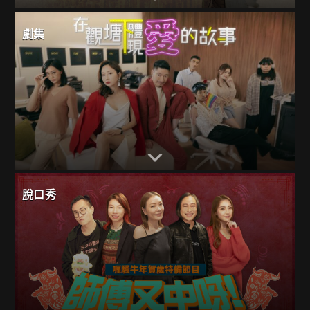
劇集
脫口秀