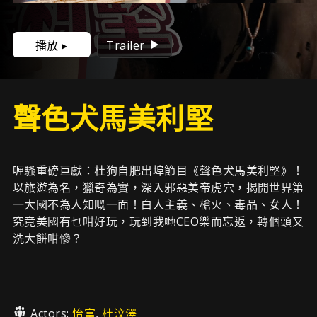
播放 ▸
Trailer
聲色犬馬美利堅
喱騷重磅巨獻：杜狗自肥出埠節目《聲色犬馬美利堅》！
以旅遊為名，獵奇為實，深入邪惡美帝虎穴，揭開世界第
一大國不為人知嘅一面！白人主義、槍火、毒品、女人！
究竟美國有乜咁好玩，玩到我哋CEO樂而忘返，轉個頭又
洗大餅咁慘？
Actors:
怡富
,
杜汶澤