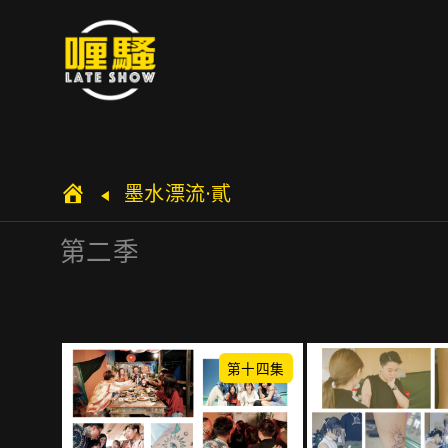
墨水漂流·貳
第二季
第十四集