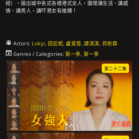
經），搵出城中各式各樣港式女人，圍埋講生活、講感
情、講男人，講吓港女有幾爛！
Actors:
Lokyi
,
田蕊妮
,
盧覓雪
,
譚淇淇
,
貝依霖
Genres / Categories:
第一季
,
第一季
第二十二集