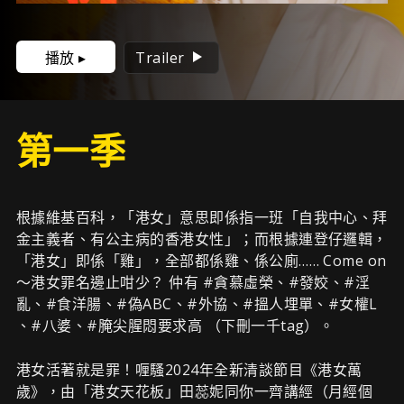
播放 ▸
Trailer
第一季
根據維基百科，「港女」意思即係指一班「自我中心、拜
金主義者、有公主病的香港女性」；而根據連登仔邏輯，
「港女」即係「雞」，全部都係雞、係公廁…… Come on
～港女罪名邊止咁少？ 仲有 #貪慕虛榮、#發姣、#淫
亂、#食洋腸、#偽ABC、#外協、#搵人埋單、#女權L
、#八婆、#腌尖腥悶要求高 （下刪一千tag）。
港女活著就是罪！喱騷2024年全新清談節目《港女萬
歲》，由「港女天花板」田蕊妮同你一齊講經（月經個