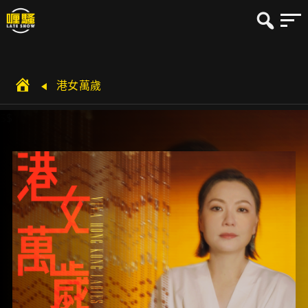
港女萬歲
$$