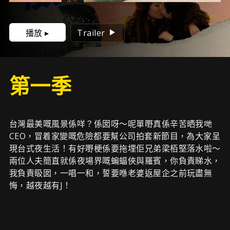
播放 ▸
Trailer
第一季
台灣最美嘅風景係咩？係囡呀～呢單嘢真係辛苦晒我哋
CEO，冒着家變嘅危險都要幫公司拍套新節目，為大家呈
現台式夜生活！有好嘢梗係要拖埋佢兄弟梁栢堅落水啦～
兩位人夫簡直就係夜場界嘅蝙蝠俠與羅賓，你負責睇水，
我負責𥄫囡，一唱一和，誓要喺老婆返屋企之前玩盡無
悔，越夜越有J！