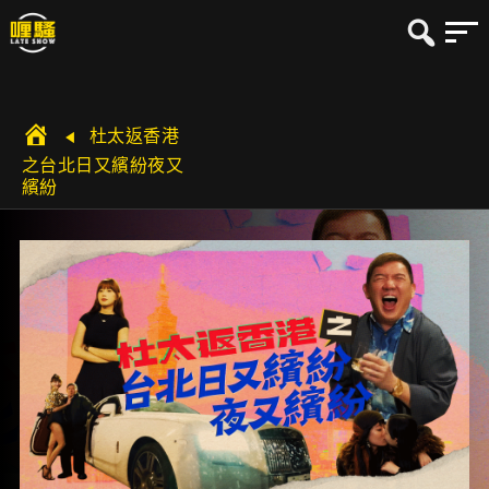
杜太返香港
之台北日又繽紛夜又
$$
繽紛