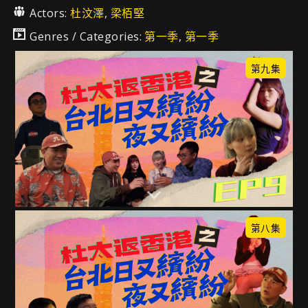
Actors:
杜汶澤
,
梁栢堅
Genres / Categories:
第一季
,
第一季
第九集
第八集