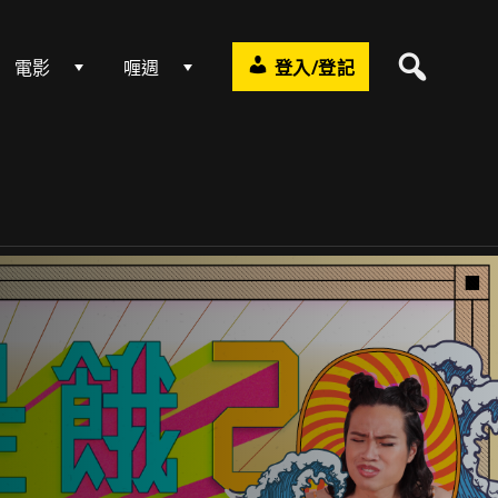
電影
喱週
登入/登記