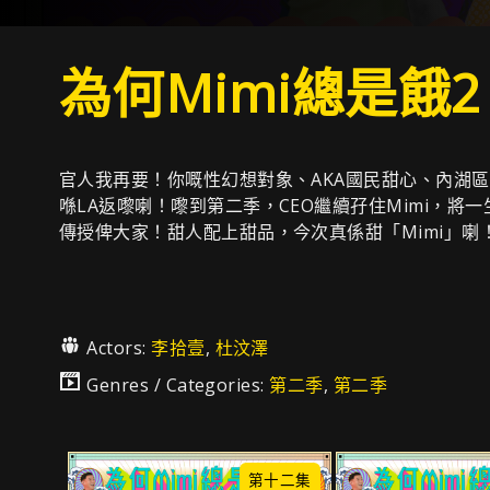
為何Mimi總是餓2
官人我再要！你嘅性幻想對象、AKA國民甜心、內湖區Li
喺LA返嚟喇！嚟到第二季，CEO繼續孖住Mimi，將
傳授俾大家！甜人配上甜品，今次真係甜「Mimi」喇
Actors:
李拾壹
,
杜汶澤
Genres / Categories:
第二季
,
第二季
第十二集