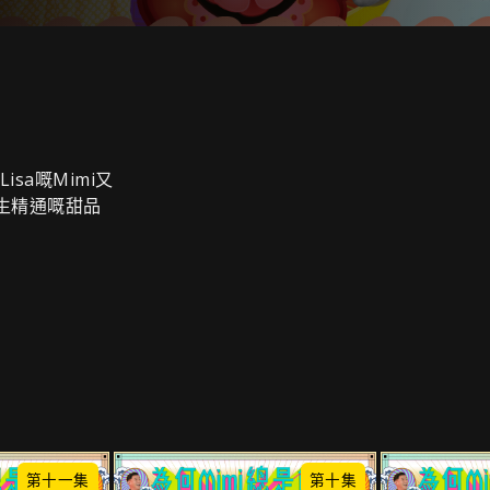
sa嘅Mimi又
一生精通嘅甜品
！
第十一集
第十集