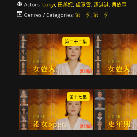
Actors:
Lokyi
,
田蕊妮
,
盧覓雪
,
譚淇淇
,
貝依霖
Genres / Categories:
第一季
,
第一季
第二十二集
第十七集