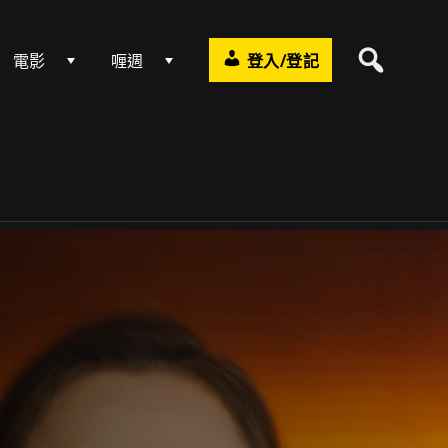
電影
喱週
登入/登記