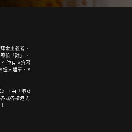
、拜金主義者、
」即係「雞」，
？ 仲有 #貪慕
#搵人埋單、#
。
歲》，由「港女
中各式各樣港式
爛！