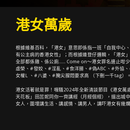
港女萬歲
根據維基百科，「港女」意思即係指一班「自我中心
有公主病的香港女性」；而根據連登仔邏輯，「港女
全部都係雞、係公廁…… Come on～港女罪名邊止咁少
虛榮、#發姣、#淫亂、#食洋腸、#偽ABC、#外協、
女權L 、#八婆、#腌尖腥悶要求高 （下刪一千tag）
港女活著就是罪！喱騷2024年全新清談節目《港女萬
天花板」田蕊妮同你一齊講經（月經個經），搵出城
女人，圍埋講生活、講感情、講男人，講吓港女有幾