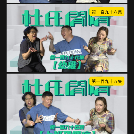
第一百九十六集
第一百九十五集