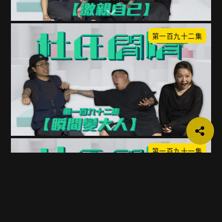
第一百九十二集
第一百九十一集