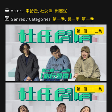
Actors:
李拾壹
,
杜汶澤
,
田蕊妮
Genres / Categories:
第一季
,
第一季
,
第一季
第二百一十三集
第二百一十二集