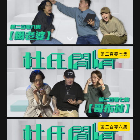
第二百零七集
第二百零六集