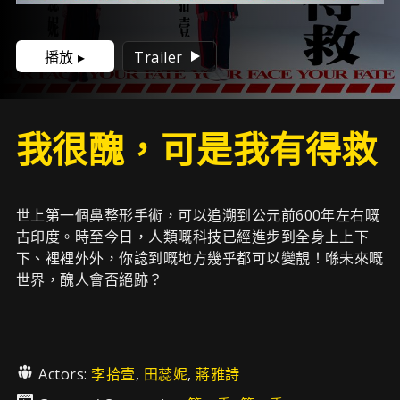
播放 ▸
Trailer
我很醜，可是我有得救
世上第一個鼻整形手術，可以追溯到公元前600年左右嘅
古印度。時至今日，人類嘅科技已經進步到全身上上下
下、裡裡外外，你諗到嘅地方幾乎都可以變靚！喺未來嘅
世界，醜人會否絕跡？
Actors:
李拾壹
,
田蕊妮
,
蔣雅詩