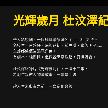
光輝歲月 杜汶澤
華人影視圈，一個極具爭議嘅名字 ── 杜 汶 澤。
名校生、古惑仔、病態睹徒、茄哩啡、墮落明星……
全部都係佢演過嘅角色。
冇劇本、純即興，但保證高潮迭起，真情流露。
杜汶澤紀錄片《光輝歲月》，一連十三集，
將呢位叛逆人物嘅故事，一幕幕上映。
趁人生未殺青之前，一齊睇佢台戲。