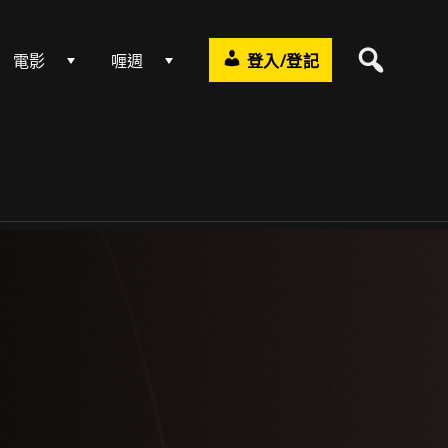
電影
喱週
登入/登記