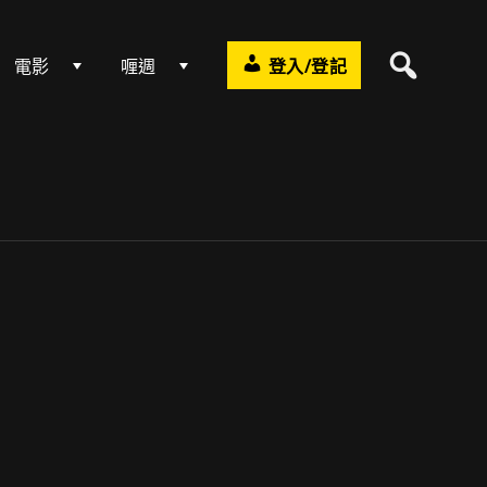
電影
喱週
登入/登記