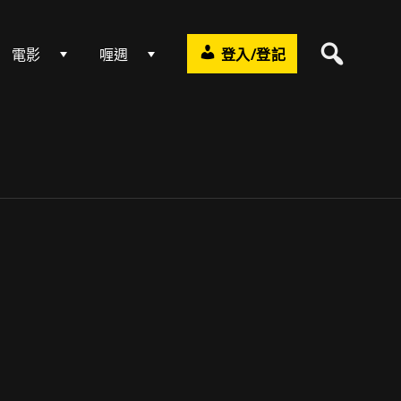
電影
喱週
登入/登記