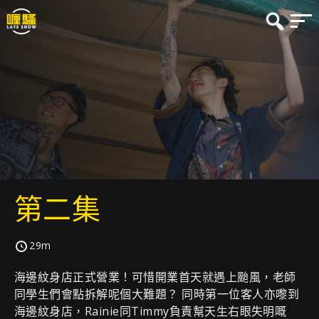
第二集
29m
海邊紋身店正式營業！可惜開業首天就遇上颱風，老師
同學生們會點拆解呢個大難題？ 同時第一位客人亦嚟到
海邊紋身店，Rainie同Timmy負責幫天生右眼失明嘅