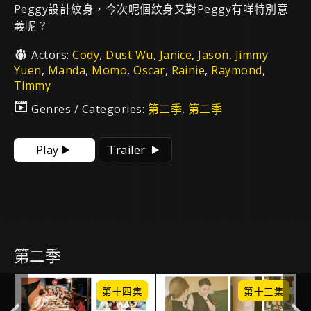
Peggy設計紋身，今次呢個紋身又對Peggy有咩特別意
義呢？
Actors:
Cody
,
Dust Wu
,
Janice
,
Jason
,
Jimmy
Yuen
,
Manda
,
Momo
,
Oscar
,
Rainie
,
Raymond
,
Timmy
Genres / Categories:
第二季
,
第二季
Play
Trailer
第二季
集
第十四集
第十三集