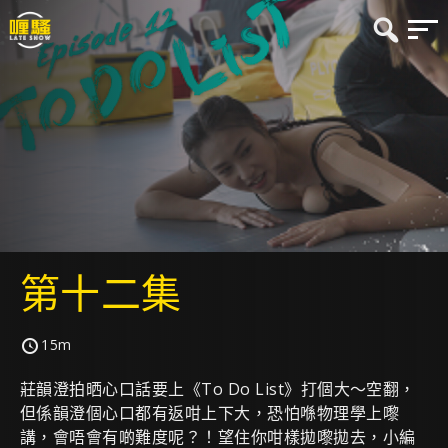
第十二集
15m
莊韻澄拍晒心口話要上《To Do List》打個大～空翻，
但係韻澄個心口都有返咁上下大，恐怕喺物理學上嚟
講，會唔會有啲難度呢？！望住你咁樣拋嚟拋去，小編