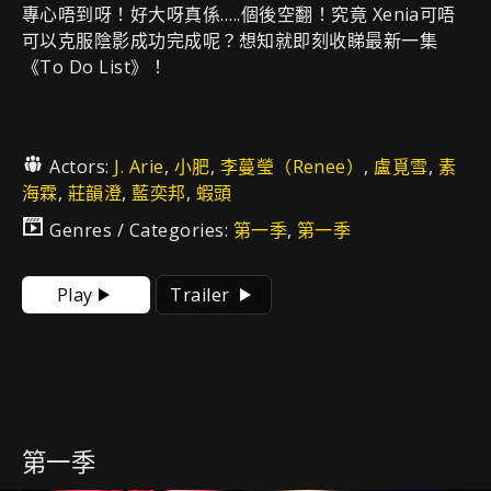
專心唔到呀！好大呀真係…..個後空翻！究竟 Xenia可唔
可以克服陰影成功完成呢？想知就即刻收睇最新一集
《To Do List》！
Actors:
J. Arie
,
小肥
,
李蔓瑩（Renee）
,
盧覓雪
,
素
海霖
,
莊韻澄
,
藍奕邦
,
蝦頭
Genres / Categories:
第一季
,
第一季
Play
Trailer
第一季