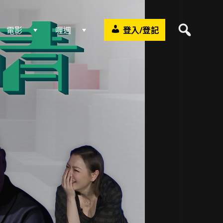
電影
喱週
登入/登記