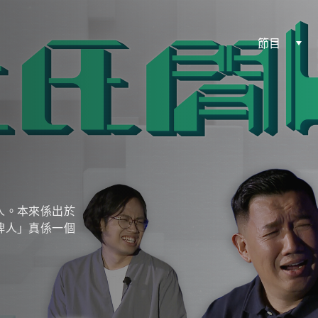
節目
人。本來係出於
俾人」真係一個