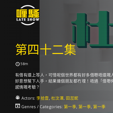
第四十二集
58m
有借有還上等人，可惜呢個世界都有好多借嘢唔還嘅
好意想幫下人手，結果連個朋友都冇埋！唔通「借嘢
感情嘅考驗？
Actors:
李拾壹
,
杜汶澤
,
田蕊妮
Genres / Categories:
第一季
,
第一季
,
第一季