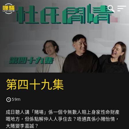
第四十九集
59m
成日聽人講「賭場」係一個令無數人賠上身家性命財產
嘅地方，但係點解仲人人爭住去？唔通真係小賭怡情，
大賭變李嘉誠？