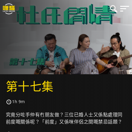
第十七集
1h 9m
究竟分咗手仲有冇朋友做？三位已婚人士又係點處理同
前度嘅關係呢？「前度」又係咪伴侶之間嘅禁忌話題？