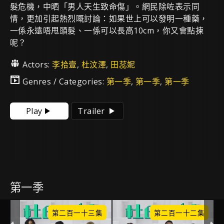
髮危機，中晒「男人天生致命傷」。網民除咗表示同
情，更加引起熱烈嘅討論：如果世上可以發明一種藥，
一係永遠唔甩頭髮、一係可以長高10cm，你又會點揀
呢？
Actors:
李拾壹
,
杜汶澤
,
田蕊妮
Genres / Categories:
第一季
,
第一季
,
第一季
Play
Trailer
第一季
集
第二百一十三集
第二百一十二集