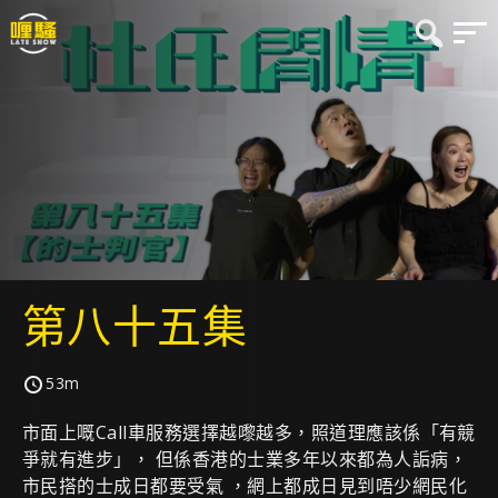
第八十五集
53m
市面上嘅Call車服務選擇越嚟越多，照道理應該係「有競
爭就有進步」， 但係香港的士業多年以來都為人詬病，
市民搭的士成日都要受氣 ，網上都成日見到唔少網民化