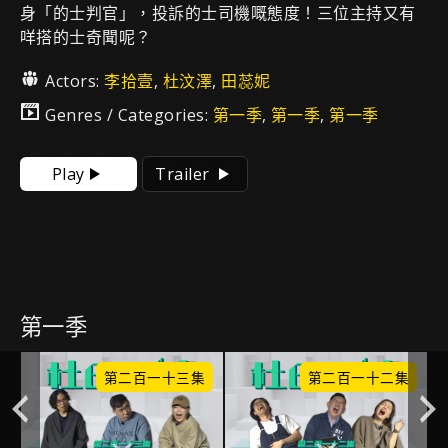
身「的士判官」，投訴的士司機嘅態度！三位主持又有
咩搭的士奇聞呢？
Actors:
李拾壹
,
杜汶澤
,
田蕊妮
Genres / Categories:
第一季
,
第一季
,
第一季
Play
Trailer
第一季
集
第二百一十三集
第二百一十二集