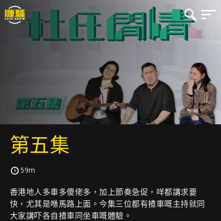
第五集
59m
香港地人多車多傻佬多，加上節奏急促，咩都講求要
快，尤其是喺馬路上面。今集三位都有揸車嘅主持就同
大家講吓各自揸車同坐車嘅體驗。