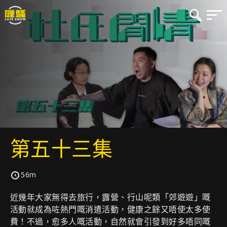
第五十三集
56m
近幾年大家無得去旅行，露營、行山呢類「郊遊遊」嘅
活動就成為咗熱門嘅消遣活動，健康之餘又唔使太多使
費！不過，愈多人嘅活動，自然就會引發到好多唔同嘅