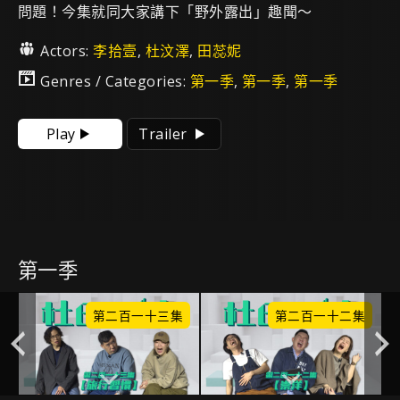
問題！今集就同大家講下「野外露出」趣聞～
Actors:
李拾壹
,
杜汶澤
,
田蕊妮
Genres / Categories:
第一季
,
第一季
,
第一季
Play
Trailer
第一季
集
第二百一十三集
第二百一十二集