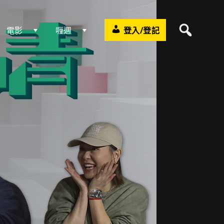
電影
喱週
登入/登記