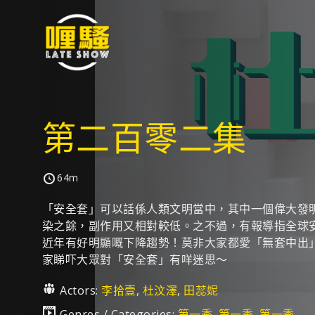
第二百零二集
64m
「安全套」可以話係人類文明當中，其中一個偉大發
染之餘，副作用又相對較低。之不過，有報導指全球
近年有好明顯嘅下降趨勢！莫非大家都愛「無套中出
家睇吓大眾對「安全套」有咩迷思～
Actors:
李拾壹
,
杜汶澤
,
田蕊妮
Genres / Categories:
第一季
,
第一季
,
第一季