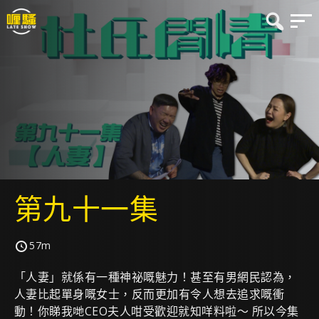
第九十一集
57m
「人妻」就係有一種神祕嘅魅力！甚至有男網民認為，
人妻比起單身嘅女士，反而更加有令人想去追求嘅衝
動！你睇我哋CEO夫人咁受歡迎就知咩料啦～ 所以今集