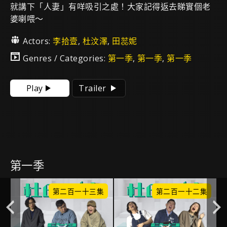
就講下「人妻」有咩吸引之處！大家記得返去睇實個老
婆喇喂～
Actors:
李拾壹
,
杜汶澤
,
田蕊妮
Genres / Categories:
第一季
,
第一季
,
第一季
Play
Trailer
第一季
集
第二百一十三集
第二百一十二集