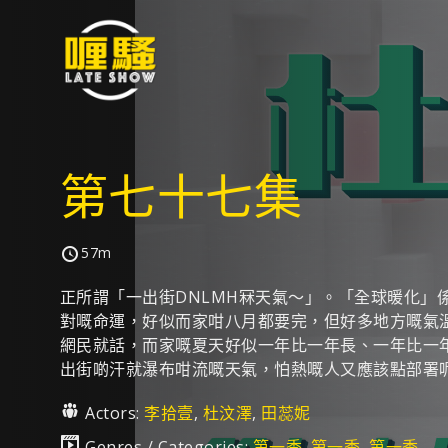
第七十七集
57m
正所謂「一出街DNLMH冧天氣～」。「全球暖化」
對嘅命運，好似而家咁八月都要完，但好多地方嘅氣
網民就話，而家嘅夏天好似一年比一年長、一年比一
出街啲汗就瀑布咁流嘅天氣，怕熱嘅人又應該點部署
Actors:
李拾壹
,
杜汶澤
,
田蕊妮
Genres / Categories:
第一季
,
第一季
,
第一季