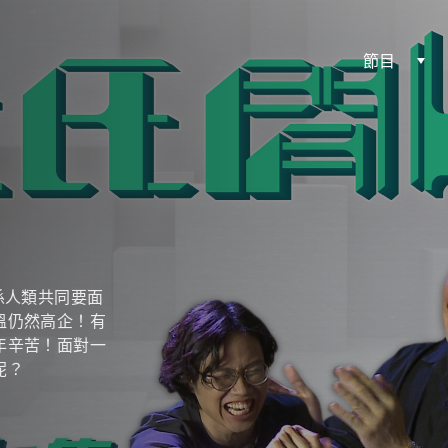
節目
係人類共同要面
溫仍然高企！有
年辛苦！面對一
呢？