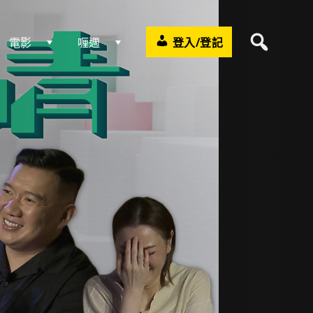
電影
喱週
登入/登記