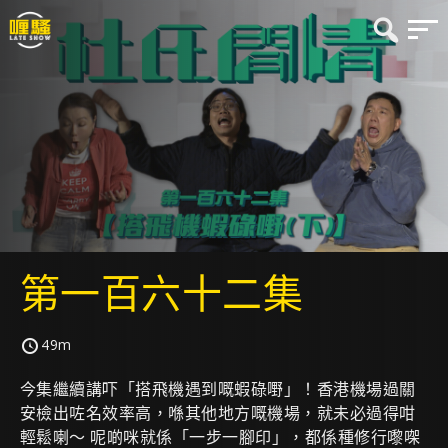
第一百六十二集
49m
今集繼續講吓「搭飛機遇到嘅蝦碌嘢」！香港機場過關
安檢出咗名效率高，喺其他地方嘅機場，就未必過得咁
輕鬆喇～ 呢啲咪就係「一步一腳印」，都係種修行嚟㗎