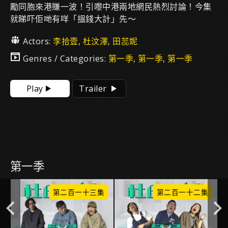
勵同胞來港賺一波！引嚟中港兩地網民熱烈討論！今集
就睇吓佢哋有咩「搵錢大計」先～
Actors:
李拾壹
,
杜汶澤
,
田蕊妮
Genres / Categories:
第一季
,
第一季
,
第一季
Play
Trailer
第一季
集
第二百一十三集
第二百一十二集