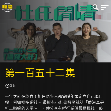
第一百五十二集
59m
一年之計在於春！相信唔少人都會喺年頭定立自己嘅目
標，例如搵多啲錢～ 最近有小紅書網民就話「香港真是
打工賺錢的天堂～」，仲分享有咩行業係最易搵錢，鼓