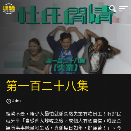
第一百二十八集
44m
經濟不景，唔少人最怕就係突然失業冇咗份工！有網民
就分享「自從俾人炒咗之後，成個人冇晒自信，喺屋企
無所事事嘅量地生活，真係度日如年，好痛苦！」。今