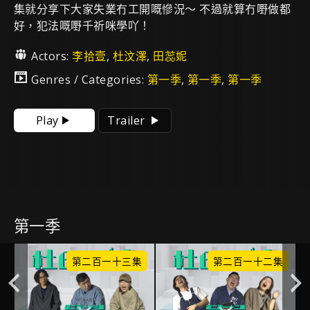
集就分享下大家失業冇工開嘅慘況～ 不過就算冇嘢做都
好，犯法嘅嘢千祈咪學吖！
Actors:
李拾壹
,
杜汶澤
,
田蕊妮
Genres / Categories:
第一季
,
第一季
,
第一季
Play
Trailer
第一季
集
第二百一十三集
第二百一十二集