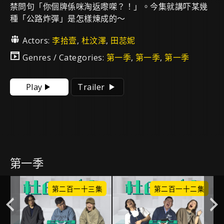
禁問句「你個牌係咪淘返嚟㗎？！」。今集就講吓某幾
種「公路炸彈」是怎樣煉成的～
Actors:
李拾壹
,
杜汶澤
,
田蕊妮
Genres / Categories:
第一季
,
第一季
,
第一季
Play
Trailer
第一季
集
第二百一十三集
第二百一十二集