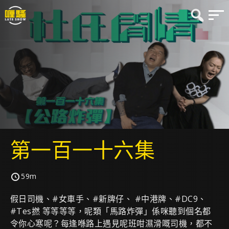
第一百一十六集
59m
假日司機、#女車手、#新牌仔、 #中港牌、#DC9、
#Tes撚 等等等等，呢類「馬路炸彈」係咪聽到個名都
令你心寒呢？每逢喺路上遇見呢班咁濕滑嘅司機，都不