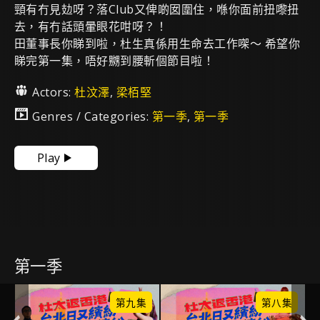
頸有冇見攰呀？落Club又俾啲囡圍住，喺你面前扭嚟扭
去，有冇話頭暈眼花咁呀？！
田董事長你睇到啦，杜生真係用生命去工作㗎～ 希望你
睇完第一集，唔好嬲到腰斬個節目啦！
Actors:
杜汶澤
,
梁栢堅
Genres / Categories:
第一季
,
第一季
Play
第一季
集
第九集
第八集