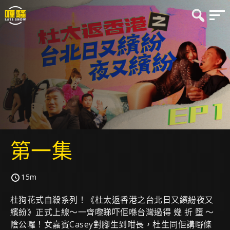
第一集
15m
杜狗花式自殺系列！《杜太返香港之台北日又繽紛夜又
繽紛》正式上線～一齊嚟睇吓佢喺台灣過得 幾 折 墮 ～
陰公囉！女嘉賓Casey對腳生到咁長，杜生同佢講嘢條