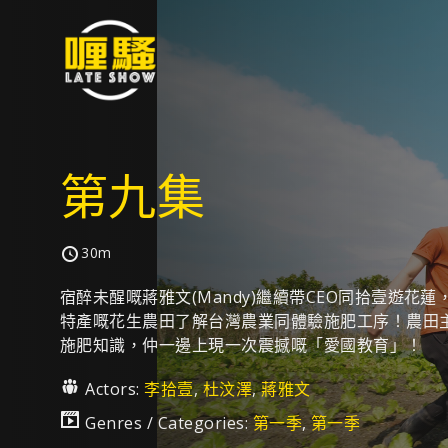
第九集
30m
宿醉未醒嘅蔣雅文(Mandy)繼續帶CEO同拾壹遊花
特產嘅花生農田了解台灣農業同體驗施肥工序！農田主
施肥知識，仲一邊上現一次震撼嘅「愛國教育」！
Actors:
李拾壹
,
杜汶澤
,
蔣雅文
Genres / Categories:
第一季
,
第一季