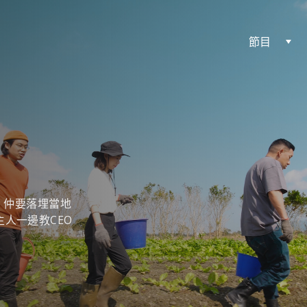
節目
蓮，仲要落埋當地
人一邊教CEO