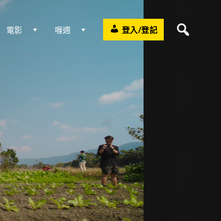
電影
喱週
登入/登記