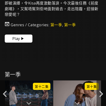
即被演繹，令Kisa再度激動落淚。今次最後任務《前度
劇場》，又幫唔幫到佢哋面對過去，走出陰霾，迎接新
戀愛呢？
Genres / Categories:
第一季
,
第一季
Play
第一季
集
第十二集
第十集