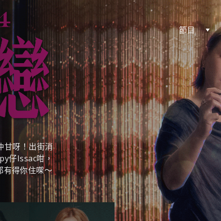
節目
得仲甘呀！出街消
仔Issac咁，
都有得你住㗎～