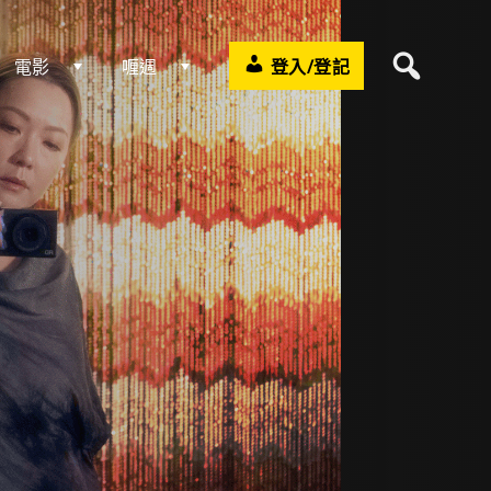
電影
喱週
登入/登記