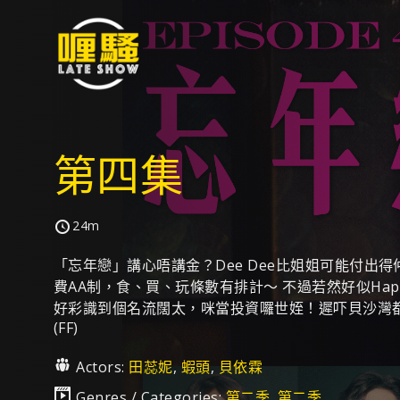
第四集
24m
「忘年戀」講心唔講金？Dee Dee比姐姐可能付出
費AA制，食、買、玩條數有排計～ 不過若然好似Happy
好彩識到個名流闊太，咪當投資囉世姪！遲吓貝沙灣
(FF)
Actors:
田蕊妮
,
蝦頭
,
貝依霖
Genres / Categories:
第二季
,
第二季