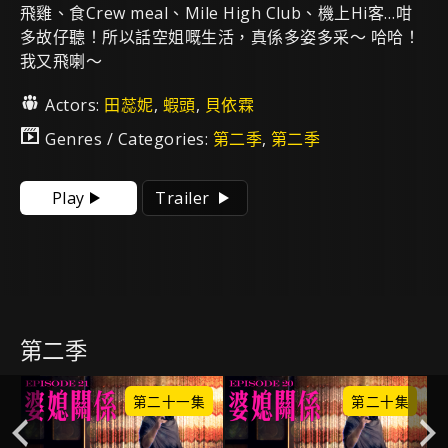
飛雞、食Crew meal、Mile High Club、機上Hi客…咁
多故仔聽！所以話空姐嘅生活，真係多姿多采～ 哈哈！
我又飛喇～
Actors:
田蕊妮
,
蝦頭
,
貝依霖
Genres / Categories:
第二季
,
第二季
Play
Trailer
第二季
集
第二十一集
第二十集