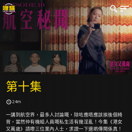
第十集
24m
一講到航空界，最多人討論嘅，除咗應唔應該挨後個椅
背，當然仲有機組人員嘅私生活有幾淫亂！今集《港女
又萬歲》請嚟三位業內人士，求證一下邊啲傳聞係真！