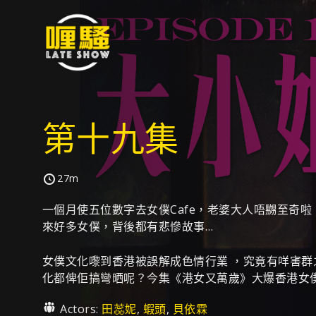
第十九集
27m
一個月使五位數字去女僕Cafe，老婆大人唔嬲至奇啦！Q
來好多女僕，背後都有悲慘故事…
女僕文化嚟到香港被誤解成色情行業 ，究竟有咩害群
化都俾佢搞彎晒呢？今集《港女又萬歲》大爆香港女僕C
Actors:
田蕊妮
,
蝦頭
,
貝依霖