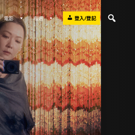
電影
喱週
登入/登記