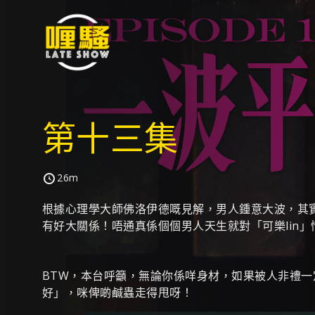
第十三集
26m
根據心理學大師佛洛伊德嘅見解，男人鍾意大波，其
有好大關係！唔通真係個個男人天生就對「可樂lin」
BTW，本台呼籲，無論你係咩身材，如果被人非禮一
好」，咪俾啲鹹蟲走得甩呀！