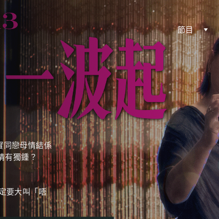
節目
實同戀母情結係
情有獨鍾？
定要大叫「唔