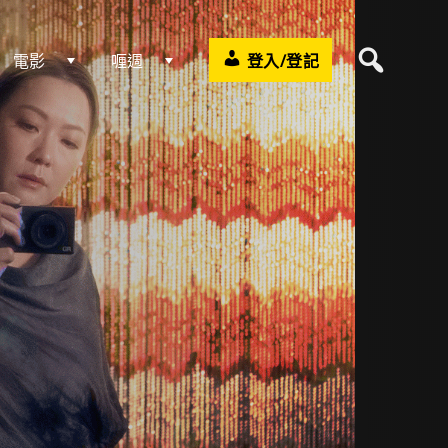
電影
喱週
登入/登記