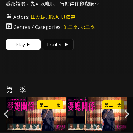
瓣都識啲，先可以喺呢一行站得住腳㗎嘛～
Actors:
田蕊妮
,
蝦頭
,
貝依霖
Genres / Categories:
第二季
,
第二季
Play
Trailer
第二季
集
第二十一集
第二十集