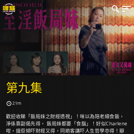
第九集
21m
歡迎收睇「飯局妹之財經透視」！咪以為陪老細食飯，
淨係靠副偈先得， 飯局妹都要「食腦」！好似Charlene
咁，搵佢傾吓財經又得，同啲客講吓人生哲學亦得！瓣