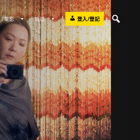
電影
喱週
登入/登記