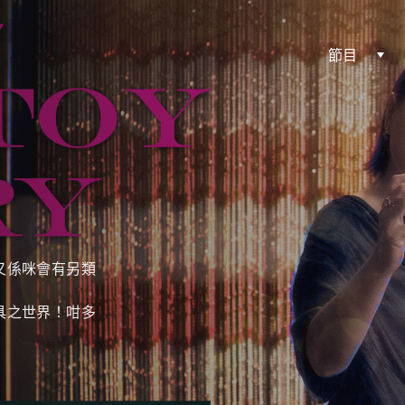
節目
又係咪會有另類
具之世界！咁多