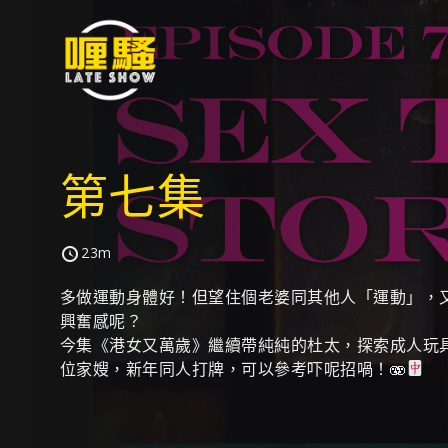
第七集
23m
多做運動身體好！但望住個老婆同其他人「運動」，
興奮感呢？
今集《港女又萬歲》繼續帶純純的杜太，探索成人玩
位家嫂，新年同人打牌，可以參考吓呢招喎！🫨