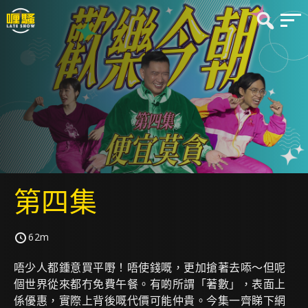
第四集
62m
唔少人都鍾意買平嘢！唔使錢嘅，更加搶著去㖭～但呢
個世界從來都冇免費午餐。有啲所謂「著數」，表面上
係優惠，實際上背後嘅代價可能仲貴。今集一齊睇下網