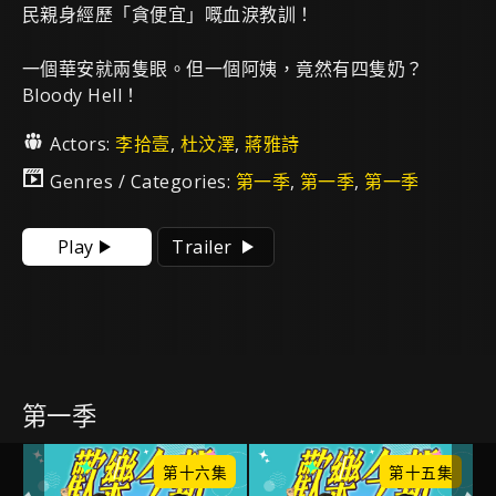
民親身經歷「貪便宜」嘅血淚教訓！
一個華安就兩隻眼。但一個阿姨，竟然有四隻奶？
Bloody Hell！
Actors:
李拾壹
,
杜汶澤
,
蔣雅詩
Genres / Categories:
第一季
,
第一季
,
第一季
Play
Trailer
第一季
集
第十六集
第十五集