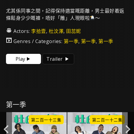
尤其係同事之間，記得保持適當嘅距離，男士最好着返
條鬆身少少嘅褲，唔好「雕」人現眼啦
～
Actors:
李拾壹
,
杜汶澤
,
田蕊妮
Genres / Categories:
第一季
,
第一季
,
第一季
Play
Trailer
第一季
集
第二百一十三集
第二百一十二集