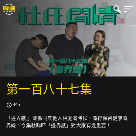
第一百八十七集
49m
「邊界感 」即係同其他人相處嘅時候，識得保留健康嘅
界線。今集就睇吓「邊界感」對大家有幾重要！