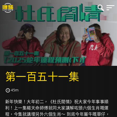
第一百五十一集
45m
新年快樂！大年初二，《杜氏閒情》祝大家今年事事順
利！上一集楊天命師傅就同大家講解咗頭六個生肖嘅運
程，今集就講埋另外六個生肖～ 到底今年屬牛嘅華仔，