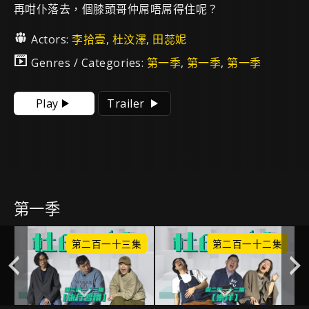
再咁仆落去，個膝頭哥仲屌唔屌得住呢？
Actors:
李拾壹
,
杜汶澤
,
田蕊妮
Genres / Categories:
第一季
,
第一季
,
第一季
Play
Trailer
第一季
集
第二百一十三集
第二百一十二集