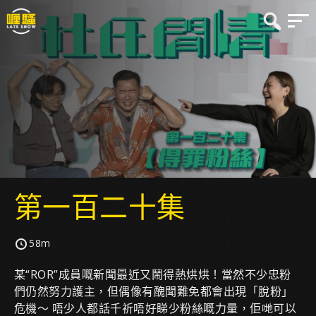
第一百二十集
58m
某“ROR”成員嘅新聞最近又鬧得熱烘烘！當然不少忠粉
們仍然努力護主，但偶像有醜聞難免都會出現「脫粉」
危機～ 唔少人都話千祈唔好睇少粉絲嘅力量，佢哋可以