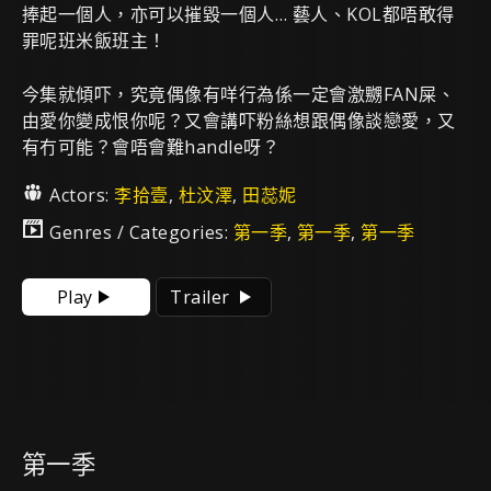
捧起一個人，亦可以摧毀一個人… 藝人、KOL都唔敢得
罪呢班米飯班主！
今集就傾吓，究竟偶像有咩行為係一定會激嬲FAN屎、
由愛你變成恨你呢？又會講吓粉絲想跟偶像談戀愛，又
有冇可能？會唔會難handle呀？
Actors:
李拾壹
,
杜汶澤
,
田蕊妮
Genres / Categories:
第一季
,
第一季
,
第一季
Play
Trailer
第一季