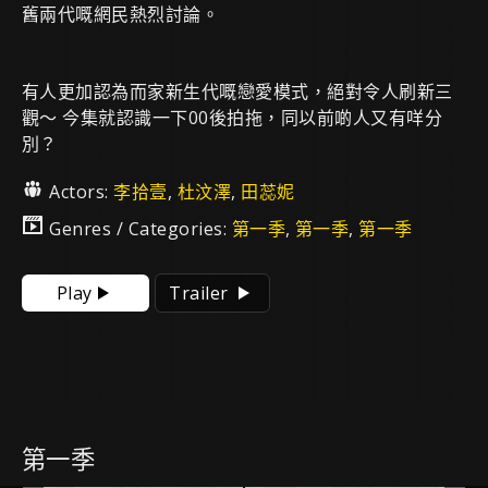
舊兩代嘅網民熱烈討論。
有人更加認為而家新生代嘅戀愛模式，絕對令人刷新三
觀～ 今集就認識一下00後拍拖，同以前啲人又有咩分
別？
Actors:
李拾壹
,
杜汶澤
,
田蕊妮
Genres / Categories:
第一季
,
第一季
,
第一季
Play
Trailer
第一季