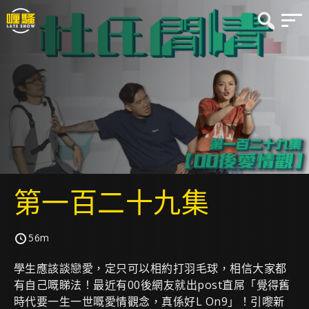
第一百二十九集
56m
學生應該談戀愛，定只可以相約打羽毛球，相信大家都
有自己嘅睇法！最近有00後網友就出post直屌「覺得舊
時代要一生一世嘅愛情觀念，真係好L On9」！引嚟新