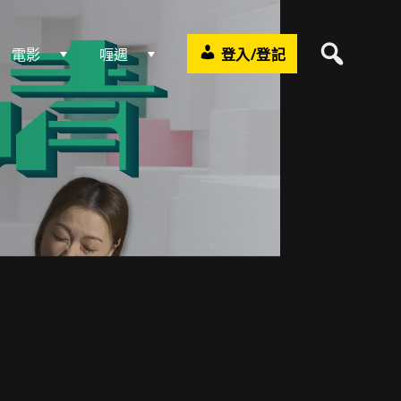
電影
喱週
登入/登記