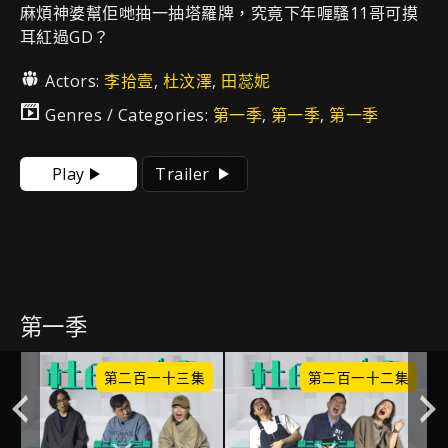
麻煩神婆幫佢哋抽一抽塔羅牌，究竟下年喱騷11哥可摸
耳紅過GD？
Actors:
李拾壹
,
杜汶澤
,
田蕊妮
Genres / Categories:
第一季
,
第一季
,
第一季
Play
Trailer
第一季
集
第二百一十三集
第二百一十二集