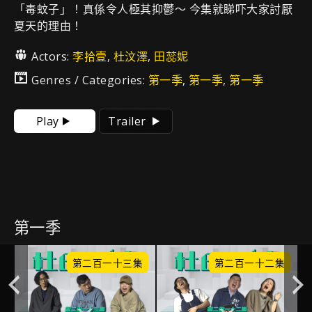
「毒蚊子」！真係令人極其抑鬱～ 今集就睇吓大家討厭
夏天的理由！
Actors:
李拾壹
,
杜汶澤
,
田蕊妮
Genres / Categories:
第一季
,
第一季
,
第一季
Play
Trailer
第一季
集
第二百一十三集
第二百一十二集