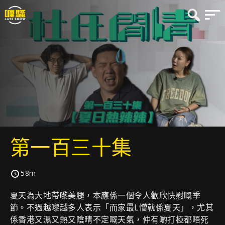
第一百三十集
58m
夏天為大地帶嚟美腿，本應係一個令人歡欣快慰嘅季
節。不過越嚟越多人表示「而家最L憎就係夏天」，尤其
係香港又濕又熱又陰晴不定嘅天氣，仲有啲打極都唔死