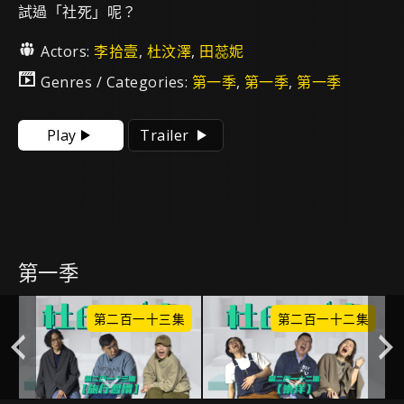
試過「社死」呢？
Actors:
李拾壹
,
杜汶澤
,
田蕊妮
Genres / Categories:
第一季
,
第一季
,
第一季
Play
Trailer
第一季
集
第二百一十三集
第二百一十二集