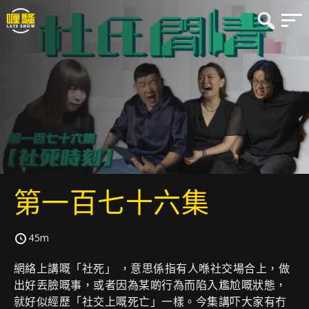
第一百七十六集
45m
網絡上講嘅「社死」 ，意思係指有人喺社交場合上，做
出好丟臉嘅事，或者因為某啲行為而陷入尷尬嘅狀態，
就好似經歷「社交上嘅死亡」一樣。今集講吓大家有冇