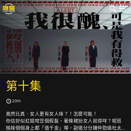
第十集
20m
竟然比真．女人更有女人味？！怎麼可能！
你估好似紅姐咁笠個假髮、著條裙扮女人就得咩？呢班
姊妹個個身上都「值千金」㗎，副偈分分鐘仲勁過杜太…