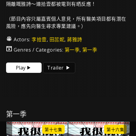
隔離嘅雅詩～連拾壹都被電到有晒反應！
（節目內容只屬嘉賓個人意見，所有醫美項目都有潛在
風險，應先向醫生尋求專業建議。）
Actors:
李拾壹
,
田蕊妮
,
蔣雅詩
Genres / Categories:
第一季
,
第一季
Play
Trailer
第一季
集
第十七集
第十六集