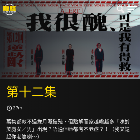
第十二集
27m
萬物都敵不過歲月嘅摧殘，但點解而家越嚟越多「凍齡
美魔女／男」出現？唔通佢哋都有不老症？！（我又諗
起你老婆喇～）