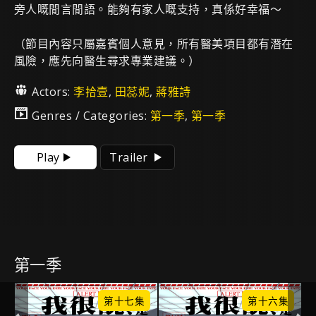
旁人嘅閒言閒語。能夠有家人嘅支持，真係好幸福～
（節目內容只屬嘉賓個人意見，所有醫美項目都有潛在
風險，應先向醫生尋求專業建議。）
Actors:
李拾壹
,
田蕊妮
,
蔣雅詩
Genres / Categories:
第一季
,
第一季
Play
Trailer
第一季
集
第十七集
第十六集