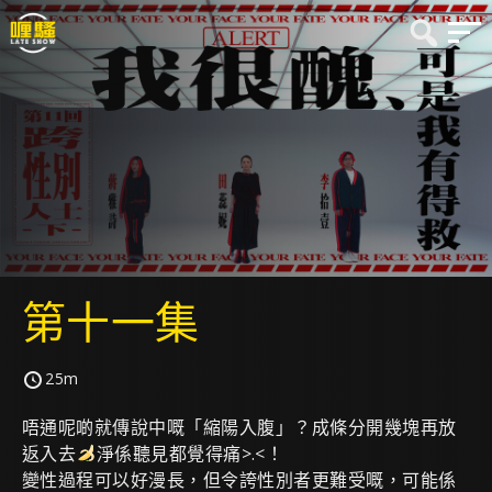
第十一集
25m
唔通呢啲就傳說中嘅「縮陽入腹」？成條分開幾塊再放
返入去
淨係聽見都覺得痛>.<！
變性過程可以好漫長，但令誇性別者更難受嘅，可能係