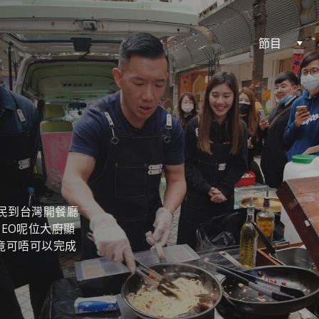
節目
移民到台灣開餐廳
EO呢位大廚顯
究竟可唔可以完成