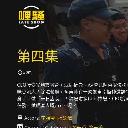
第四集
30m
CEO接受完地震教育，就同拾壹、AV會見阿東呢位
嘅香港人！除咗餐廳，阿東仲有一架餐車；佢仲邀請C
身手，做「一日店長」！現場咁多fans捧場，CEO
任務、做晒客人嘅order呢？！
Actors:
李拾壹
,
杜汶澤
Genres / Categories:
第一季
,
第一季