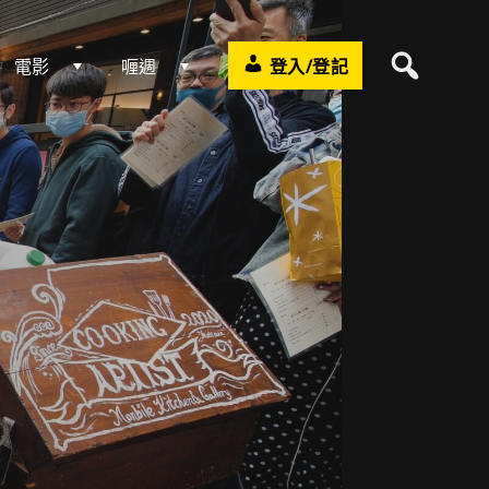
電影
喱週
登入/登記